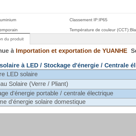
luminium
Classement IP:
IP65
emporain
Température de couleur (CCT):
Bl
on du produit
nue à
Importation et exportation de YUANHE
So
olaire à LED / Stockage d'énergie / Centrale é
re LED solaire
u Solaire (Verre / Pliant)
ge d'énergie portable / centrale électrique
me d'énergie solaire domestique