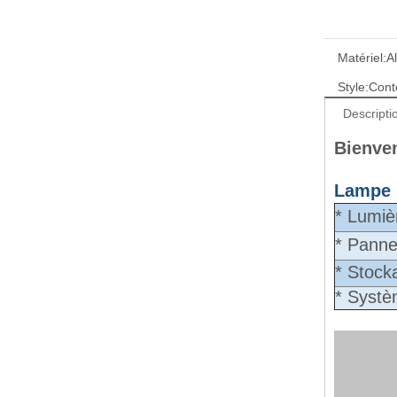
Matériel:
A
Style:
Cont
Descripti
Bienve
Lampe s
* Lumiè
* Pannea
* Stocka
* Systè