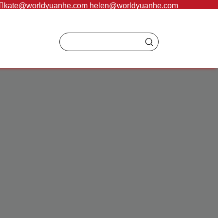
：
kate@worldyuanhe.com
helen@worldyuanhe.com