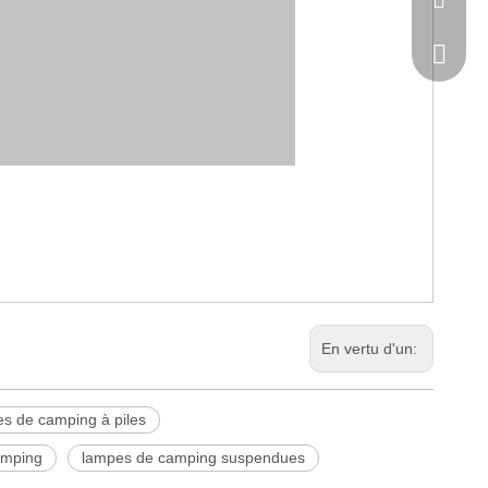
Hélène
Kate：ka
Hélène：
Catheri
Hélène 
En vertu d'un:
s de camping à piles
amping
lampes de camping suspendues