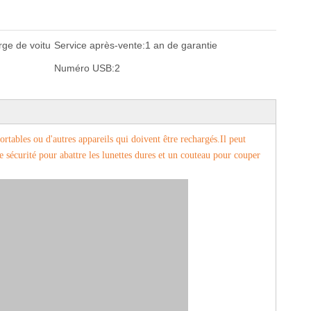
ge de voitu
Service après-vente:
1 an de garantie
Numéro USB:
2
rtables ou d'autres appareils qui doivent être rechargés.Il peut
e sécurité pour abattre les lunettes dures et un couteau pour couper