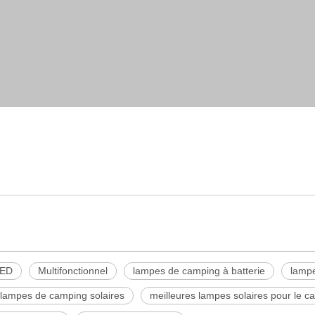
LED
onnel
camping à batterie
LED
Multifonctionnel
lampes de camping à batterie
lampe
 lampes de camping solaires
meilleures lampes solaires pour le c