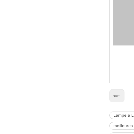
Lampe à 
Multifoncti
lampes de 
sur:
Lampe à 
meilleures