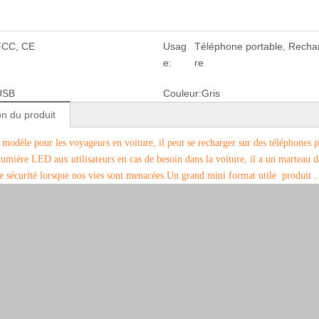
FCC, CE
Usag
Téléphone portable, Rechar
e:
re
USB
Couleur:
Gris
on du produit
 modèle pour les voyageurs en voiture, il peut se recharger sur des téléphones po
lumière LED aux utilisateurs en cas de besoin dans la voiture, il a un marteau d
de sécurité lorsque nos vies sont menacées.Un grand mini format utile produit .