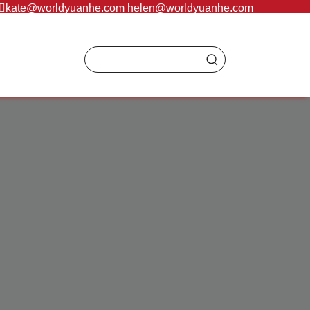
：
kate@worldyuanhe.com
helen@worldyuanhe.com