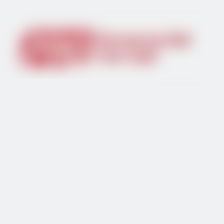
Centrale électrique portative
Groupe électrogène portatif
Centrale électrique
sur:
En vertu d'un:
Centrale électrique portative
Groupe électrogène portatif
Centrale électrique
Générateur de courant
Banque d'alimentation