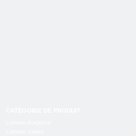
Extérieur
centrale électrique portative 500w
distributeur de centrale électrique portable
groupe électrogène portable
centrale électrique portable avec prise de courant alternatif
CATÉGORIE DE PRODUIT
Lumière d'urgence
Lumière solaire