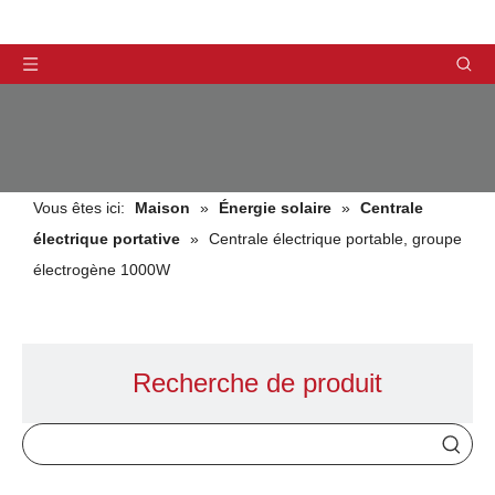
Vous êtes ici:
Maison
»
Énergie solaire
»
Centrale
électrique portative
»
Centrale électrique portable, groupe
électrogène 1000W
DES PRODUITS
Recherche de produit